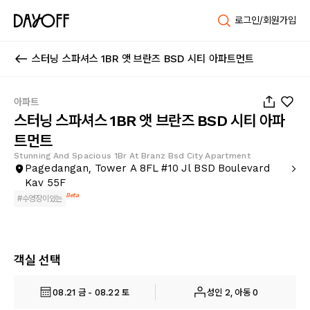
로그인/회원가입
스터닝 스파셔스 1BR 앳 브란즈 BSD 시티 아파트먼트
1
/
17
아파트
스터닝 스파셔스 1BR 앳 브란즈 BSD 시티 아파
트먼트
Stunning And Spacious 1Br At Branz Bsd City Apartment
Pagedangan, Tower A 8FL #10 Jl BSD Boulevard
Kav 55F
Beta
#
수영장이있는
객실 선택
08.21 금 - 08.22 토
성인 2, 아동 0