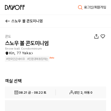
로그인/회원가입
스노우 볼 콘도미니엄
1
/
44
콘도
스노우 볼 콘도미니엄
Snow ball Condominium
Kin, 77 Yaka
Beta
#
한국인은바비큐
#
친환경에동참하는
객실 선택
08.21 금 - 08.22 토
성인 2, 아동 0