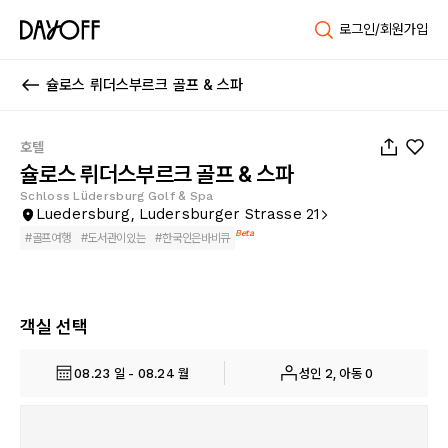
로그인/회원가입
슐로스 뤼더스부르크 골프 & 스파
1
/
68
호텔
슐로스 뤼더스부르크 골프 & 스파
Schloss Lüdersburg Golf & Spa
Luedersburg, Ludersburger Strasse 21
Beta
#
골프여행
#
도서관이있는
#
한국인은바비큐
객실 선택
08.23 일 - 08.24 월
성인 2, 아동 0