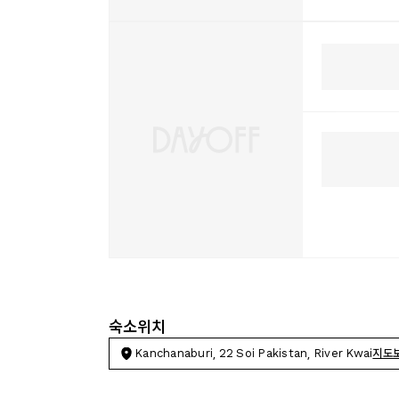
숙소위치
Kanchanaburi, 22 Soi Pakistan, River Kwai
지도