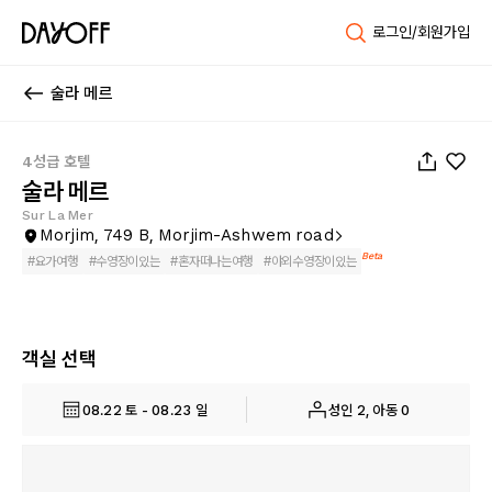
로그인/회원가입
술라 메르
1
/
129
4성급 호텔
술라 메르
Sur La Mer
Morjim, 749 B, Morjim-Ashwem road
Beta
#
요가여행
#
수영장이있는
#
혼자떠나는여행
#
야외수영장이있는
객실 선택
08.22 토 - 08.23 일
성인 2, 아동 0