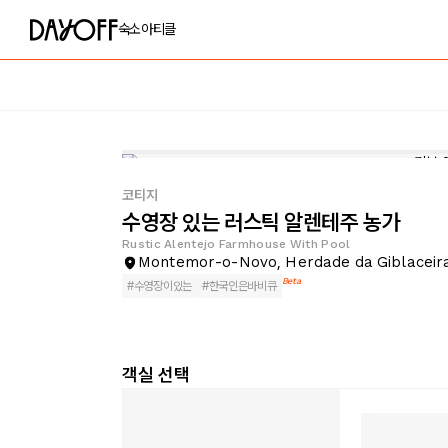
숙소
아티클
코티지
수영장 있는 러스틱 알렌테주 농가
Rustic Alentejo Farmhouse With Pool
Montemor-o-Novo, Herdade da Giblaceir
Beta
#
수영장이있는
#
한국인은바비큐
객실 선택