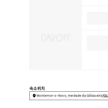
숙소위치
Montemor-o-Novo, Herdade da Giblaceira
지도