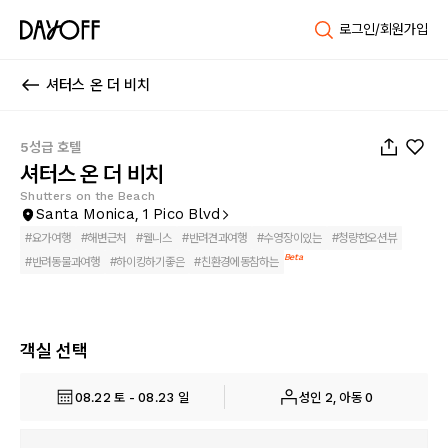
로그인/회원가입
셔터스 온 더 비치
1
/
76
5성급 호텔
셔터스 온 더 비치
Shutters on the Beach
Santa Monica, 1 Pico Blvd
#
요가여행
#
해변근처
#
웰니스
#
반려견과여행
#
수영장이있는
#
청량한오션뷰
Beta
#
반려동물과여행
#
하이킹하기좋은
#
친환경에동참하는
객실 선택
08.22 토 - 08.23 일
성인 2, 아동 0