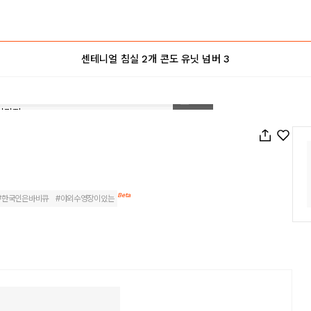
센테니얼 침실 2개 콘도 유닛 넘버 3
1
/
26
Beta
#
한국인은바비큐
#
야외수영장이있는