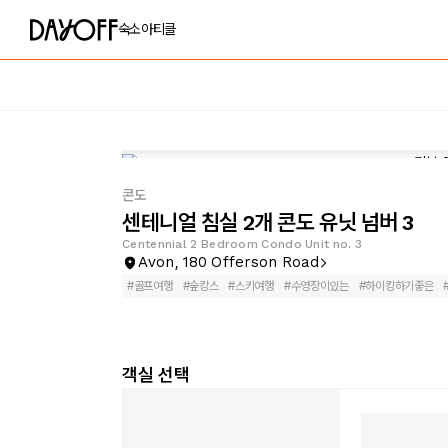
숙소
아티클
콘도
센테니얼 침실 2개 콘도 유닛 넘버 3
Centennial 2 Bedroom Condo Unit no. 3
Avon, 180 Offerson Road
#
골프여행
#
숲캉스
#
스키여행
#
수영장이있는
#
하이킹하기좋은
객실 선택