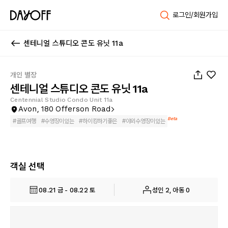
로그인/회원가입
센테니얼 스튜디오 콘도 유닛 11a
1
/
19
개인 별장
센테니얼 스튜디오 콘도 유닛 11a
Centennial Studio Condo Unit 11a
Avon, 180 Offerson Road
Beta
#
골프여행
#
수영장이있는
#
하이킹하기좋은
#
야외수영장이있는
객실 선택
08.21 금 - 08.22 토
성인 2, 아동 0