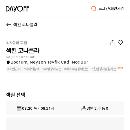
로그인/회원가입
섹킨 코나클라
1
/
28
3.5성급 호텔
섹킨 코나클라
Seçkin Konaklar
Bodrum, Neyzen Tevfik Cad. No:186
Beta
#
해변근처
#
아이와함께
#
수영장이있는
#
야외수영장이있는
#
친환경에동참하는
객실 선택
08.20 목 - 08.21 금
성인 2, 아동 0