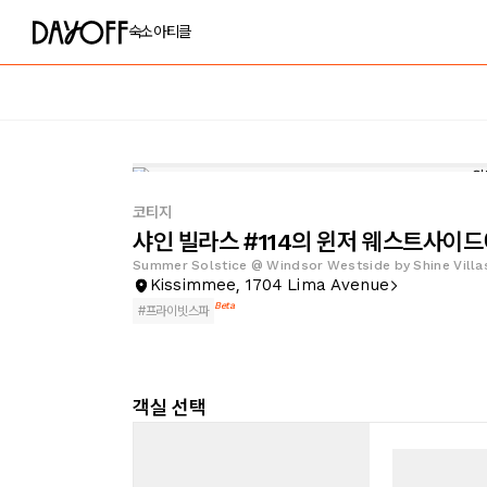
숙소
아티클
코티지
샤인 빌라스 #114의 윈저 웨스트사이드
Summer Solstice @ Windsor Westside by Shine Villa
Kissimmee, 1704 Lima Avenue
Beta
#
프라이빗스파
객실 선택