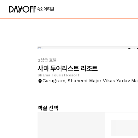
숙소
아티클
2성급 호텔
샤마 투어리스트 리조트
Shama Tourist Resort
Gurugram, Shaheed Major Vikas Yadav M
객실 선택