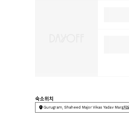
숙소위치
Gurugram, Shaheed Major Vikas Yadav Marg
지