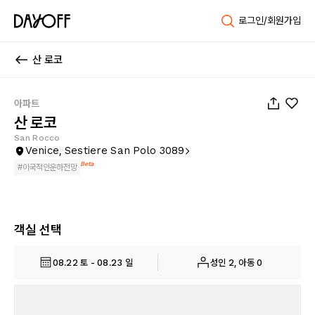
로그인/회원가입
산 로코
1
/
19
아파트
산 로코
San Rocco
Venice, Sestiere San Polo 3089
Beta
#
이국적인운하전망
객실 선택
08.22 토 - 08.23 일
성인 2, 아동 0