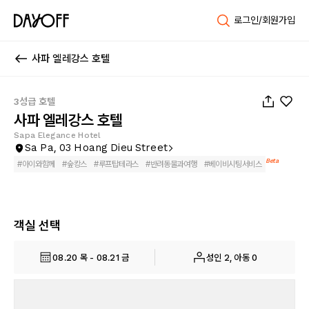
로그인/회원가입
사파 엘레강스 호텔
1
/
80
3성급 호텔
사파 엘레강스 호텔
Sapa Elegance Hotel
Sa Pa, 03 Hoang Dieu Street
Beta
#
아이와함께
#
숲캉스
#
루프탑테라스
#
반려동물과여행
#
베이비시팅서비스
객실 선택
08.20 목 - 08.21 금
성인 2, 아동 0