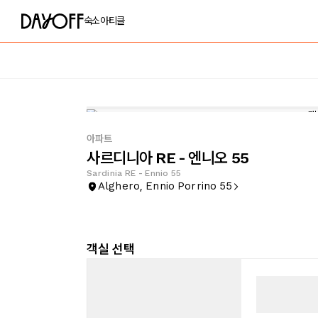
숙소
아티클
아파트
사르디니아 RE - 엔니오 55
Sardinia RE - Ennio 55
Alghero, Ennio Porrino 55
객실 선택