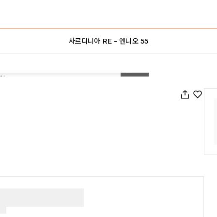
사르디니아 RE - 엔니오 55
1
/
32