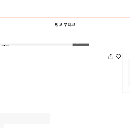
빙고 부티크
1
/
78