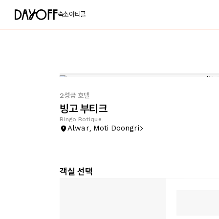
숙소
아티클
2성급 호텔
빙고 부티크
Bingo Botique
Alwar, Moti Doongri
객실 선택