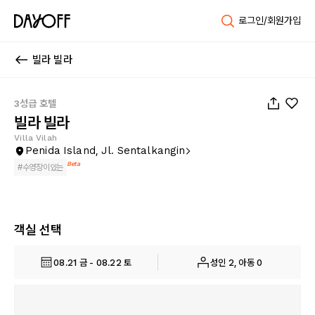
로그인/회원가입
빌라 빌라
1
/
38
3성급 호텔
빌라 빌라
Villa Vilah
Penida Island, Jl. Sentalkangin
Beta
#
수영장이있는
객실 선택
08.21 금 - 08.22 토
성인 2, 아동 0