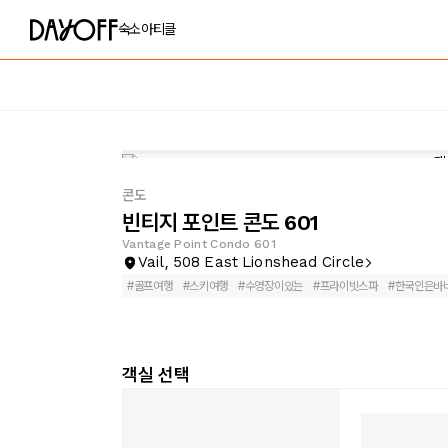
숙소
아티클
콘도
빈티지 포인트 콘도 601
Vantage Point Condo 601
Vail, 508 East Lionshead Circle
#
골프여행
#
스키여행
#
수영장이있는
#
프라이빗스파
#
한국인은바
객실 선택