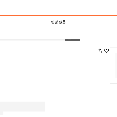
빈방 없음
1
/
20