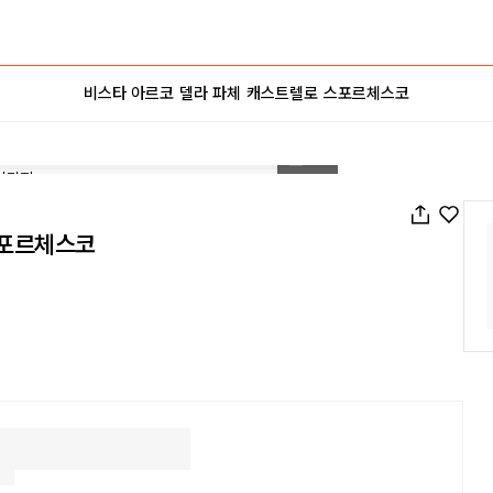
비스타 아르코 델라 파체 캐스트렐로 스포르체스코
1
/
16
스포르체스코