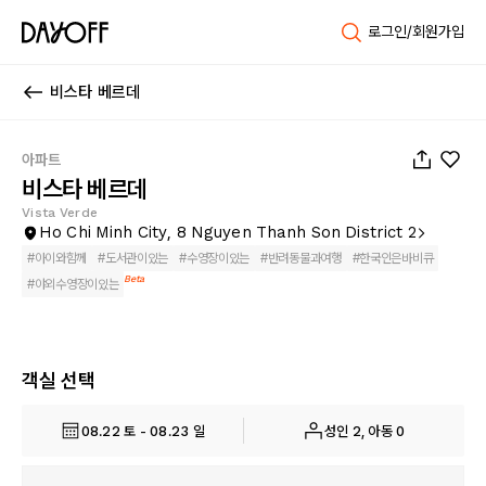
로그인/회원가입
비스타 베르데
1
/
17
아파트
비스타 베르데
Vista Verde
Ho Chi Minh City, 8 Nguyen Thanh Son District 2
#
아이와함께
#
도서관이있는
#
수영장이있는
#
반려동물과여행
#
한국인은바비큐
Beta
#
야외수영장이있는
객실 선택
08.22 토 - 08.23 일
성인 2, 아동 0