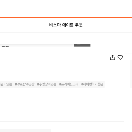
비스마 에이트 우붓
1
/
87
서관이있는
#
루프탑수영장
#
수영장이있는
#
프라이빗스파
#
하이킹하기좋은