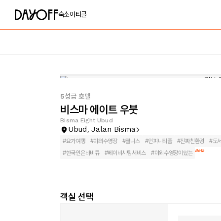
숙소
아티클
5성급 호텔
비스마 에이트 우붓
Bisma Eight Ubud
Ubud, Jalan Bisma
#
요가여행
#
야외수영장
#
웰니스
#
인피니티풀
#
진짜친환경
#
도
Beta
#
한국인은바비큐
#
베이비시팅서비스
#
야외수영장이있는
객실 선택