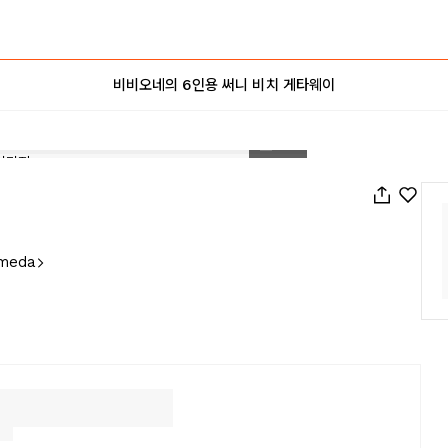
비비오네의 6인용 써니 비치 게타웨이
1
/
29
omeda