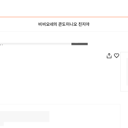
비비오네의 콘도미니오 친지아
1
/
27