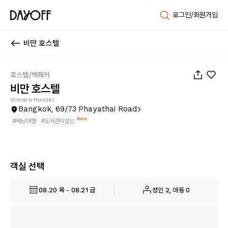
로그인/회원가입
비만 호스텔
1
/
56
호스텔/백패커
비만 호스텔
Vimarn Hostel
Bangkok, 69/73 Phayathai Road
Beta
#
배낭여행
#
도서관이있는
객실 선택
08.20 목 - 08.21 금
성인 2, 아동 0