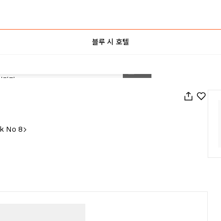
블루 시 호텔
1
/
45
k No 8