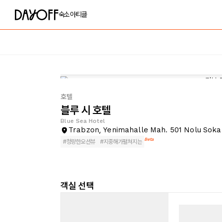
숙소
아티클
호텔
블루 시 호텔
Blue Sea Hotel
Trabzon, Yenimahalle Mah. 501 Nolu Soka
Beta
#
청량한오션뷰
#
지중해가펼쳐지는
객실 선택