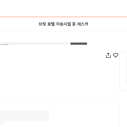
브릿 호텔 이송시엘 포 레스카
1
/
46