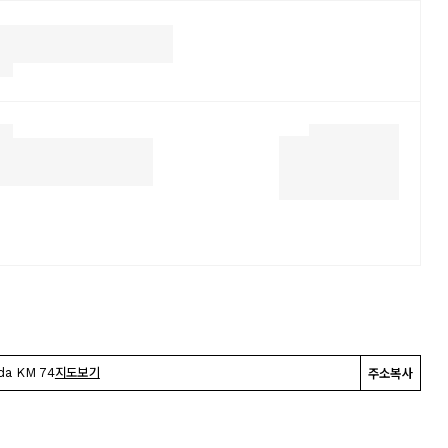
da KM 74
지도보기
주소복사