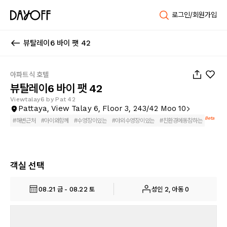
로그인/회원가입
뷰탈레이6 바이 팻 42
1
/
84
아파트식 호텔
뷰탈레이6 바이 팻 42
Viewtalay6 by Pat 42
Pattaya, View Talay 6, Floor 3, 243/42 Moo 10
Beta
#
해변근처
#
아이와함께
#
수영장이있는
#
야외수영장이있는
#
친환경에동참하는
객실 선택
08.21 금 - 08.22 토
성인 2, 아동 0