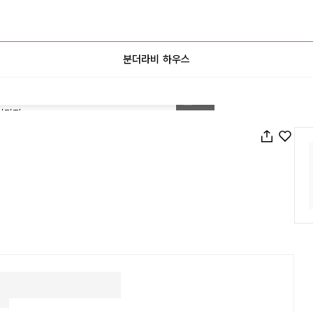
분더라비 하우스
1
/
15