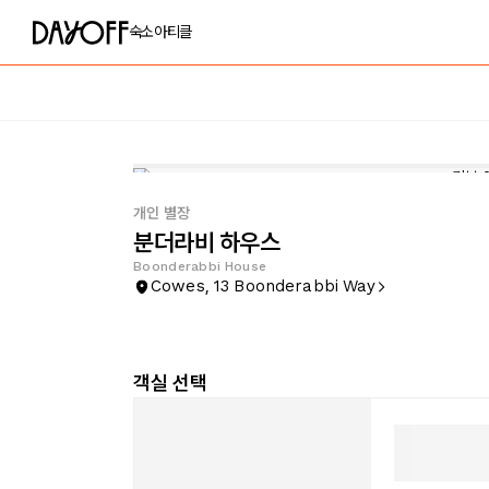
숙소
아티클
개인 별장
분더라비 하우스
Boonderabbi House
Cowes, 13 Boonderabbi Way
객실 선택