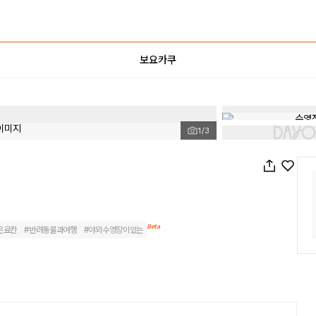
보요카쿠
1
/
3
Beta
은료칸
#
반려동물과여행
#
야외수영장이있는