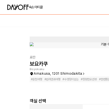
숙소
아티클
료칸
보요카쿠
Boyokaku
Amakusa, 1201 Shimodakita
#
온천여행
#
반려견과여행
#
수영장이있는
#
청량한오션뷰
#
한번쯤
객실 선택