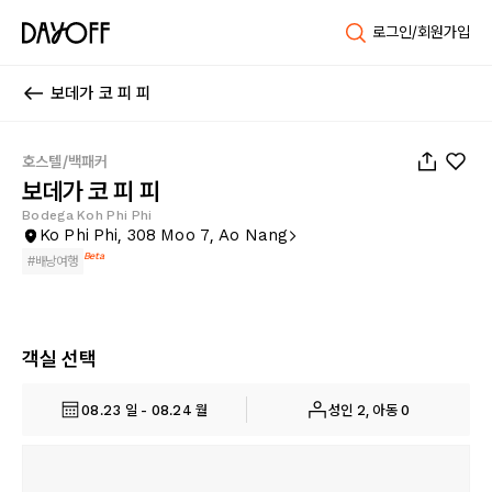
로그인/회원가입
보데가 코 피 피
1
/
6
호스텔/백패커
보데가 코 피 피
Bodega Koh Phi Phi
Ko Phi Phi, 308 Moo 7, Ao Nang
Beta
#
배낭여행
객실 선택
08.23 일 - 08.24 월
성인 2, 아동 0