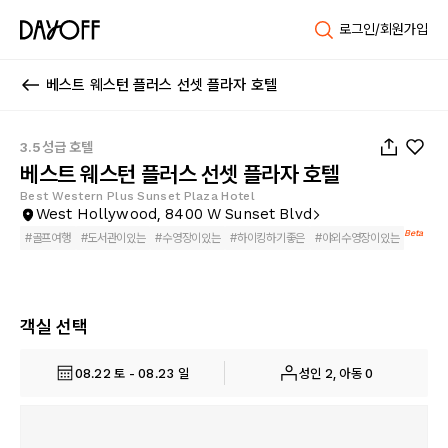
로그인/회원가입
베스트 웨스턴 플러스 선셋 플라자 호텔
1
/
46
3.5성급 호텔
베스트 웨스턴 플러스 선셋 플라자 호텔
Best Western Plus Sunset Plaza Hotel
West Hollywood, 8400 W Sunset Blvd
Beta
#
골프여행
#
도서관이있는
#
수영장이있는
#
하이킹하기좋은
#
야외수영장이있는
객실 선택
08.22 토 - 08.23 일
성인 2, 아동 0