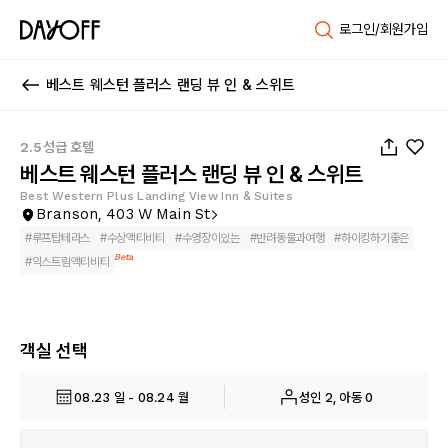
로그인/회원가입
베스트 웨스턴 플러스 랜딩 뷰 인 & 스위트
1
/
43
2.5성급 호텔
베스트 웨스턴 플러스 랜딩 뷰 인 & 스위트
Best Western Plus Landing View Inn & Suites
Branson, 403 W Main St
#
루프탑테라스
#
수상액티비티
#
수영장이있는
#
반려동물과여행
#
하이킹하기좋은
Beta
#
익스트림액티비티
객실 선택
08.23 일 - 08.24 월
성인 2, 아동 0