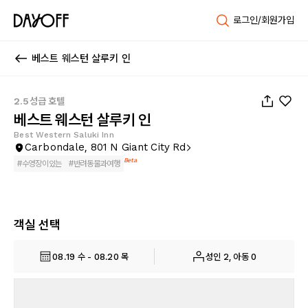
로그인/회원가입
베스트 웨스턴 살루키 인
1
/
37
2.5성급 호텔
베스트 웨스턴 살루키 인
Best Western Saluki Inn
Carbondale, 801 N Giant City Rd
Beta
#
수영장이있는
#
반려동물과여행
객실 선택
08.19 수 - 08.20 목
성인 2, 아동 0