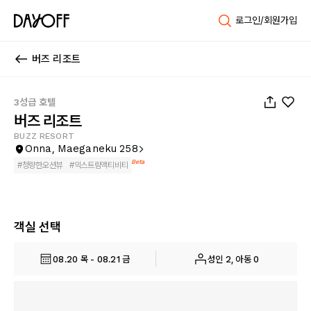
로그인/회원가입
버즈 리조트
1
/
57
3성급 호텔
버즈 리조트
BUZZ RESORT
Onna, Maeganeku 258
Beta
#
청량한오션뷰
#
익스트림액티비티
객실 선택
08.20 목 - 08.21 금
성인 2, 아동 0