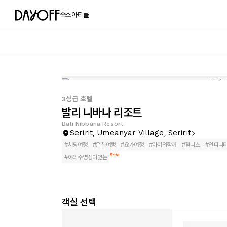
숙소
아티클
3성급 호텔
발리 니바나 리조트
Bali Nibbana Resort
Seririt, Umeanyar Village, Seririt
#
서핑여행
#
온천여행
#
요가여행
#
아이와함께
#
웰니스
#
인피니
Beta
#
야외수영장이있는
객실 선택