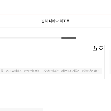
발리 니바나 리조트
1
/
90
티풀
#
루프탑테라스
#
수상액티비티
#
수영장이있는
#
하이킹하기좋은
#
한국인은바비큐