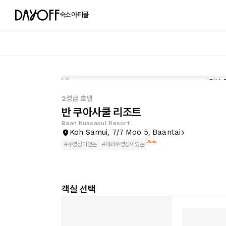
숙소
아티클
2성급 호텔
반 쿠아사쿨 리조트
Baan Kuasakul Resort
Koh Samui, 7/7 Moo 5, Baantai
Beta
#
수영장이있는
#
야외수영장이있는
객실 선택