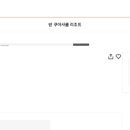
반 쿠아사쿨 리조트
1
/
31