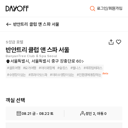
로그인/회원가입
반얀트리 클럽 앤 스파 서울
1
/
155
5성급 호텔
반얀트리 클럽 앤 스파 서울
BanyanTree Club & Spa Seoul
서울특별시, 서울특별시 중구 장충단로 60
#
골프여행
#
요가여행
#
아이와함께
#
숲캉스
#
웰니스
#
루프탑테라스
Beta
#
수영장이있는
#
프라이빗스파
#
야외수영장이있는
#
친환경에동참하는
객실 선택
08.21 금 - 08.22 토
성인 2, 아동 0