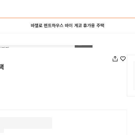
바젤로 펜트하우스 바이 게코 휴가용 주택
1
/
30
택