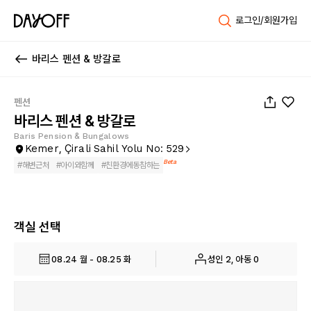
로그인/회원가입
바리스 펜션 & 방갈로
1
/
54
펜션
바리스 펜션 & 방갈로
Baris Pension & Bungalows
Kemer, Çirali Sahil Yolu No: 529
Beta
#
해변근처
#
아이와함께
#
친환경에동참하는
객실 선택
08.24 월 - 08.25 화
성인 2, 아동 0