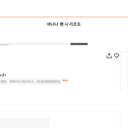
바나나 팬 시 리조트
1
/
119
ad
Beta
기좋은
#
베이비시팅서비스
#
친환경에동참하는