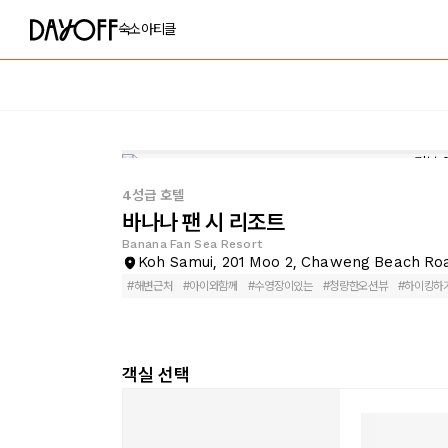
숙소
아티클
4성급 호텔
바나나 팬 시 리조트
Banana Fan Sea Resort
Koh Samui, 201 Moo 2, Chaweng Beach Ro
#
해변근처
#
아이와함께
#
수영장이있는
#
청량한오션뷰
#
하이킹하
객실 선택