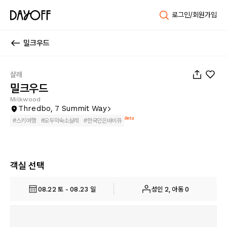
로그인/회원가입
밀크우드
1
/
23
샬레
밀크우드
Milkwood
Thredbo, 7 Summit Way
Beta
#
스키여행
#
오두막숙소샬레
#
한국인은바비큐
객실 선택
08.22 토 - 08.23 일
성인 2, 아동 0