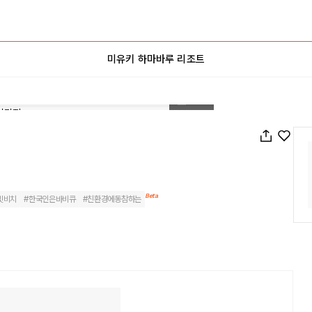
미유키 하마바루 리조트
1
/
130
Beta
빗비치
#
한국인은바비큐
#
친환경에동참하는