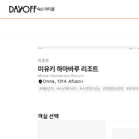
숙소
아티클
리조트
미유키 하마바루 리조트
Miyuki Hamabaru Resort
Onna, 1314 Afuso
#
해변근처
#
수상액티비티
#
수영장이있는
#
청량한오션뷰
#
프라이
객실 선택