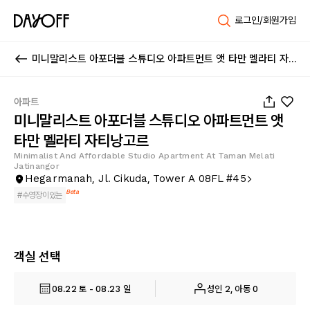
로그인/회원가입
미니말리스트 아포더블 스튜디오 아파트먼트 앳 타만 멜라티 자티낭고르
1
/
16
아파트
미니말리스트 아포더블 스튜디오 아파트먼트 앳
타만 멜라티 자티낭고르
Minimalist And Affordable Studio Apartment At Taman Melati
Jatinangor
Hegarmanah, Jl. Cikuda, Tower A 08FL #45
Beta
#
수영장이있는
객실 선택
08.22 토 - 08.23 일
성인 2, 아동 0