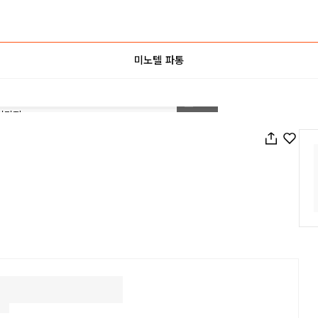
미노텔 파통
1
/
42