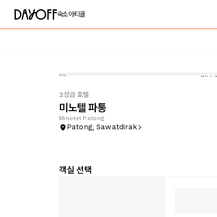
숙소
아티클
2성급 호텔
미노텔 파통
Minotel Patong
Patong, Sawatdirak
객실 선택