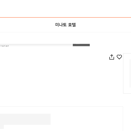
미나토 호텔
1
/
38