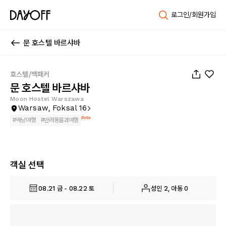
로그인/회원가입
문 호스텔 바르샤바
1
/
86
호스텔/백패커
문 호스텔 바르샤바
Moon Hostel Warszawa
Warsaw, Foksal 16
Beta
#
배낭여행
#
반려동물과여행
객실 선택
08.21 금 - 08.22 토
성인 2, 아동 0