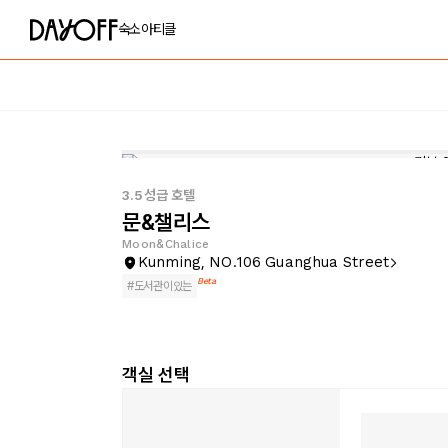
숙소
아티클
3.5성급 호텔
문&챌리스
Moon&Chalice
Kunming, NO.106 Guanghua Street
Beta
#
도서관이있는
객실 선택