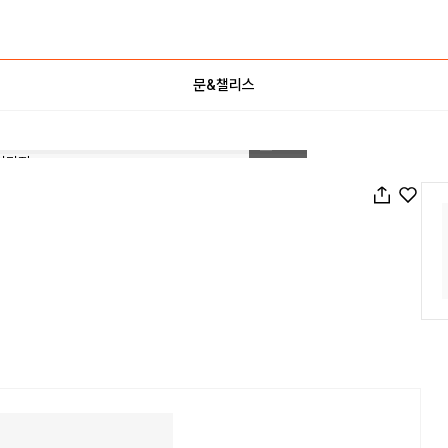
문&챌리스
1
/
39