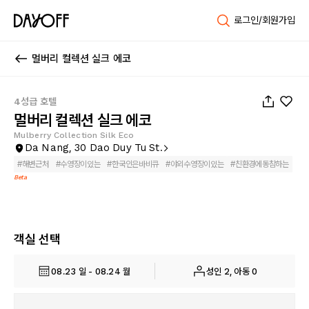
로그인/회원가입
멀버리 컬렉션 실크 에코
1
/
101
4성급 호텔
멀버리 컬렉션 실크 에코
Mulberry Collection Silk Eco
Da Nang, 30 Dao Duy Tu St.
#
해변근처
#
수영장이있는
#
한국인은바비큐
#
야외수영장이있는
#
친환경에동참하는
Beta
객실 선택
08.23 일 - 08.24 월
성인 2, 아동 0